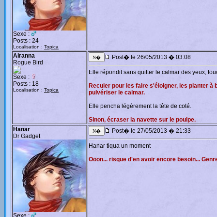
Sexe :
Posts : 24
Localisation :
Topica
Airanna
Post� le 26/05/2013 � 03:08
Rogue Bird
Elle répondit sans quitter le calmar des yeux, tou
Sexe :
Posts : 18
Reculer pour les faire s'éloigner, les planter à
Localisation :
Topica
pulvériser le calmar.
Elle pencha légèrement la tête de coté.
Sinon, écraser la navette sur le poulpe.
Hanar
Post� le 27/05/2013 � 21:33
Dr Gadget
Hanar tiqua un moment
Ooon... risque d'en avoir encore besoin... Genre
Sexe :