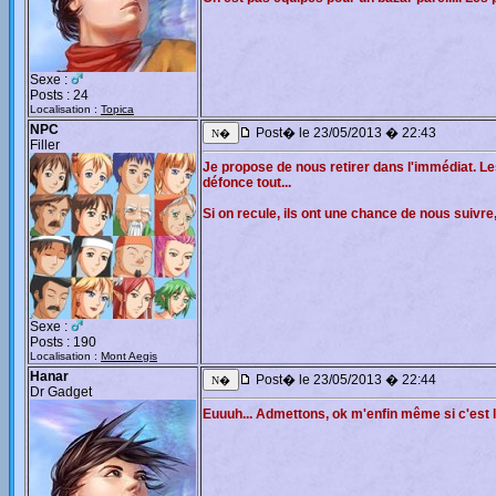
Sexe :
Posts : 24
Localisation :
Topica
NPC
Post� le 23/05/2013 � 22:43
Filler
Je propose de nous retirer dans l'immédiat. Le
défonce tout...
Si on recule, ils ont une chance de nous suivre
Sexe :
Posts : 190
Localisation :
Mont Aegis
Hanar
Post� le 23/05/2013 � 22:44
Dr Gadget
Euuuh... Admettons, ok m'enfin même si c'est le