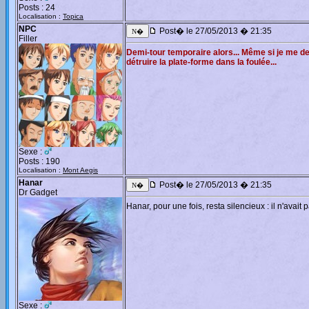
Posts : 24
Localisation :
Topica
NPC
Post� le 27/05/2013 � 21:35
Filler
Demi-tour temporaire alors... Même si je me de
détruire la plate-forme dans la foulée...
Sexe :
Posts : 190
Localisation :
Mont Aegis
Hanar
Post� le 27/05/2013 � 21:35
Dr Gadget
Hanar, pour une fois, resta silencieux : il n'avait
Sexe :