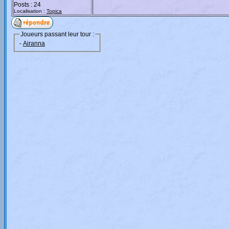
Posts : 24
Localisation :
Topica
Joueurs passant leur tour :
-
Airanna