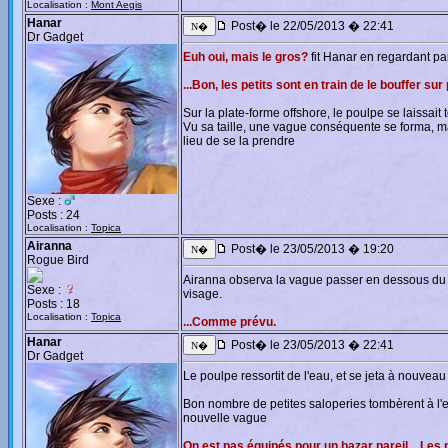
Localisation :
Mont Aegis
Hanar
Post� le 22/05/2013 � 22:41
Dr Gadget
Euh oui, mais le gros?
fit Hanar en regardant p
...Bon, les petits sont en train de le bouffer sur
Sur la plate-forme offshore, le poulpe se laissait
Vu sa taille, une vague conséquente se forma, m
lieu de se la prendre
Sexe :
Posts : 24
Localisation :
Topica
Airanna
Post� le 23/05/2013 � 19:20
Rogue Bird
Airanna observa la vague passer en dessous du 
Sexe :
visage.
Posts : 18
Localisation :
Topica
...Comme prévu.
Hanar
Post� le 23/05/2013 � 22:41
Dr Gadget
Le poulpe ressortit de l'eau, et se jeta à nouveau
Bon nombre de petites saloperies tombèrent à l'
nouvelle vague
On est pas équipés pour un bazar pareil... Les p