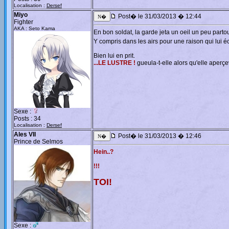
Localisation :
Dersef
Miyo
Post� le 31/03/2013 � 12:44
Fighter
AKA : Seto Kama
En bon soldat, la garde jeta un oeil un peu parto
Y compris dans les airs pour une raison qui lui
Bien lui en prit.
...LE LUSTRE !
gueula-t-elle alors qu'elle aperç
Sexe :
Posts : 34
Localisation :
Dersef
Ales VII
Post� le 31/03/2013 � 12:46
Prince de Selmos
Hein..?
!!!
TOI!
Sexe :