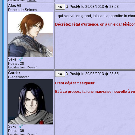
Localisation :
Dersef
Ales VII
Post� le 29/03/2013 � 23:53
Prince de Selmos
...qui s'ouvrit en grand, laissant apparaître la c
Décrétez l'état d'urgence, on a un elgar télépor
Sexe :
Posts : 20
Localisation :
Dersef
Garder
Post� le 29/03/2013 � 23:55
Blademaster
C'est déjà fait seigneur
Et à ce propos, j'ai une mauvaise nouvelle à v
Sexe :
Posts : 39
Localisation :
Dersef