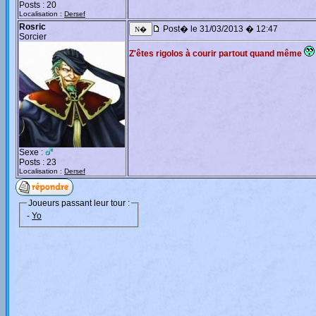
Posts : 20
Localisation :
Dersef
Rosric
Post� le 31/03/2013 � 12:47
Sorcier
Z'êtes rigolos à courir partout quand même
Sexe :
Posts : 23
Localisation :
Dersef
Joueurs passant leur tour :
-
Yo