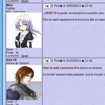
Localisation :
Dersef
Miyo
Post� le 30/03/2013 � 22:46
Fighter
AKA : Seto Kama
...HEIN?
fit la garde, encaissant la nouvelle ave
Elle se reprit rapidement et hocha la tête en rép
Sexe :
Posts : 34
Localisation :
Dersef
Ales VII
Post� le 31/03/2013 � 12:40
Prince de Selmos
Voici la salle commune
fit le prince en entrant
Le bordel ambiant était palpable, tout le monde c
Sexe :