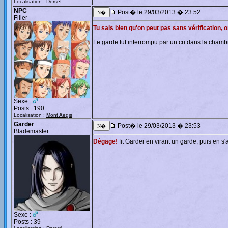
Localisation :
Dersef
NPC
Post� le 29/03/2013 � 23:52
Filler
Tu sais bien qu'on peut pas sans vérification, o
Le garde fut interrompu par un cri dans la chambre
Sexe :
Posts : 190
Localisation :
Mont Aegis
Garder
Post� le 29/03/2013 � 23:53
Blademaster
Dégage!
fit Garder en virant un garde, puis en s'
Sexe :
Posts : 39