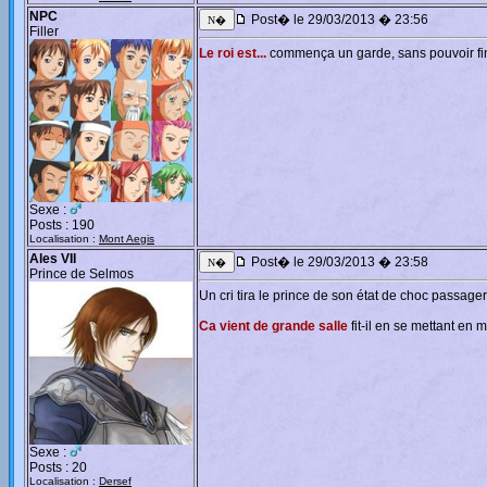
NPC
Post� le 29/03/2013 � 23:56
Filler
Le roi est...
commença un garde, sans pouvoir fin
Sexe :
Posts : 190
Localisation :
Mont Aegis
Ales VII
Post� le 29/03/2013 � 23:58
Prince de Selmos
Un cri tira le prince de son état de choc passager
Ca vient de grande salle
fit-il en se mettant en
Sexe :
Posts : 20
Localisation :
Dersef