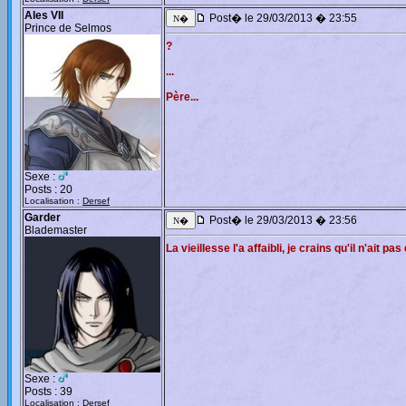
Ales VII
Post� le 29/03/2013 � 23:55
Prince de Selmos
?
...
Père...
Sexe :
Posts : 20
Localisation :
Dersef
Garder
Post� le 29/03/2013 � 23:56
Blademaster
La vieillesse l'a affaibli, je crains qu'il n'ait pas
Sexe :
Posts : 39
Localisation :
Dersef